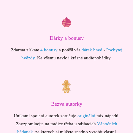
Dárky a bonusy
Zdarma získáte
4 bonusy
a potěší vás
dárek hned
-
Pochytej
hvězdy
. Ke všemu navíc i krásné audiopohádky.
Bezva autorky
Unikátní spojení autorek zaručuje
originální
mix nápadů.
Zavzpomínejte na tradice třeba u střihacích
Vánočních
hádanek
, ze kterých si můžete snadno vyrobit vlastní