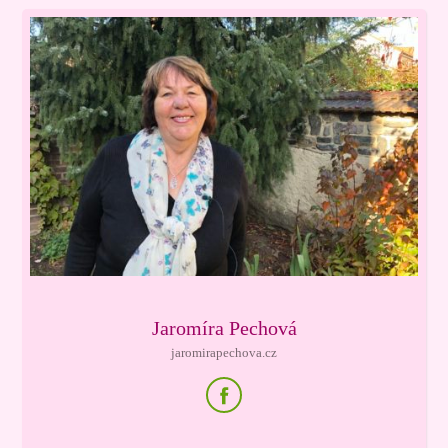
Jaromíra Pechová
jaromirapechova.cz