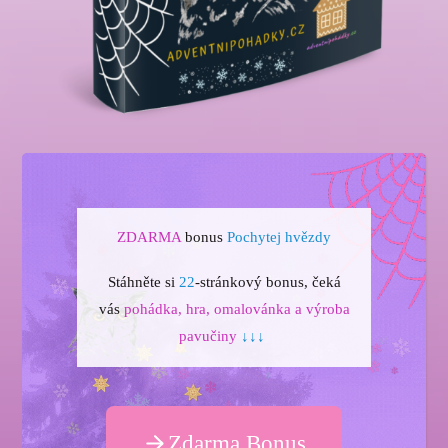
ZDARMA
bonus
Pochytej hvězdy
Stáhněte si
22
-stránkový bonus, čeká
vás
pohádka, hra, omalovánka a výroba
pavučiny
↓↓↓
Zdarma Bonus