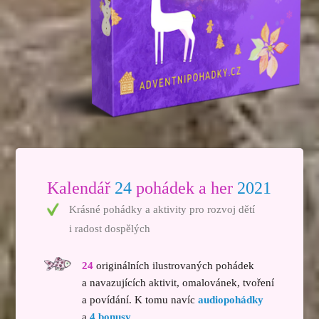
Kalendář
24
pohádek a her
2021
Krásné pohádky a aktivity pro rozvoj dětí
i radost dospělých
24
originálních ilustrovaných pohádek
a navazujících aktivit, omalovánek, tvoření
a povídání. K tomu navíc
audiopohádky
a
4 bonusy
.