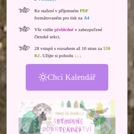
Ke stažení v příjemném
PDF
formátovaném pro tisk na
A4
Vše vidíte
přehledně
v zabezpečené
členské sekci.
28 vstupů s rozsahem až 10 stran za
550
Kč
. Užijte si pohodu
↓↓↓
Chci Kalendář