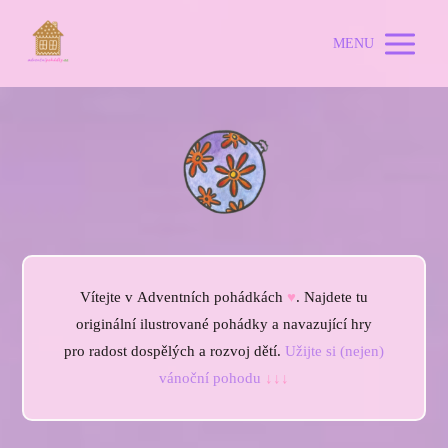
MENU
Vítejte v Adventních pohádkách
♥
. Najdete tu
originální ilustrované pohádky a navazující hry
pro radost dospělých a rozvoj dětí.
Užijte si (nejen)
vánoční pohodu
↓↓↓