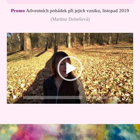
Promo
Adventních pohádek při jejich vzniku, listopad 2019
(Martina Dobešová)
Video
přehrávač
00:00
|
01:35
1.00x