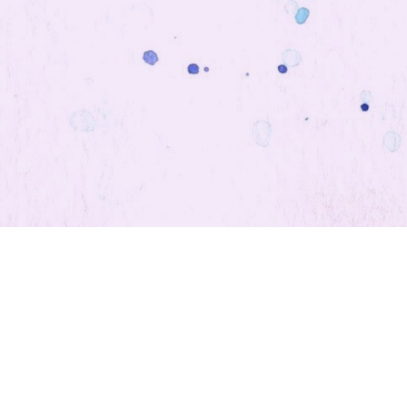
Adventní pohádky
© 2025 AdventniPohadky.cz © PhDr. Martina Dobešová,
Ph.D.