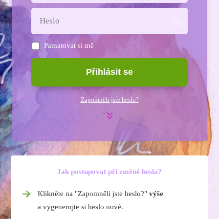
Pamatovat si mě
Přihlásit se
Zapomněli jste heslo?
Jak postupovat při změně hesla?
Klikněte na "Zapomněli jste heslo?"
výše
a vygenerujte si heslo nové.