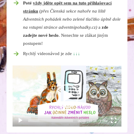
Poté
vždy jděte opět sem na tuto přihlašovací
stránku
(přes Členská sekce nahoře na liště
Adventních pohádek nebo zelené tlačítko úplně dole
na vstupní stránce adventnipohadky.cz)
a
zde
zadejte nové heslo
. Nenechte se zlákat jiným
postupem!
Rychlý videonávod je zde
↓↓↓
Video
přehrávač
00:00
|
03:08
1.00x